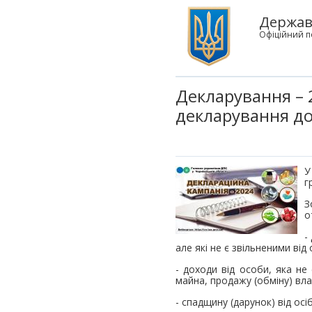
Державн
Офіційний п
Декларування – 2
декларування до
У
г
З
о
-
але які не є звільненими від
- доходи від особи, яка не
майна, продажу (обміну) вл
- спадщину (дарунок) від осі