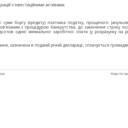
ерацій з інвестиційними активами;
ої суми боргу (кредиту) платника податку, прощеного (анульо
ов'язаним з процедурою банкрутства, до закінчення строку поз
сотків однієї мінімальної заробітної плати (у розрахунку на рі
ня, зазначена в поданій річній декларації, сплачується громад
аїни
https://cv.t