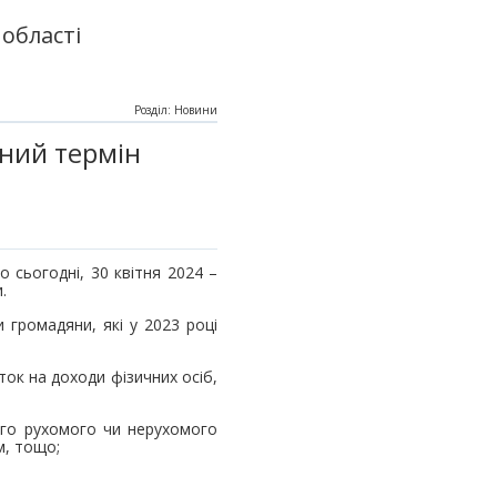
області
Розділ: Новини
чний термін
 сьогодні, 30 квітня 2024 –
и.
 громадяни, які у 2023 році
ток на доходи фізичних осіб,
ного рухомого чи нерухомого
м, тощо;