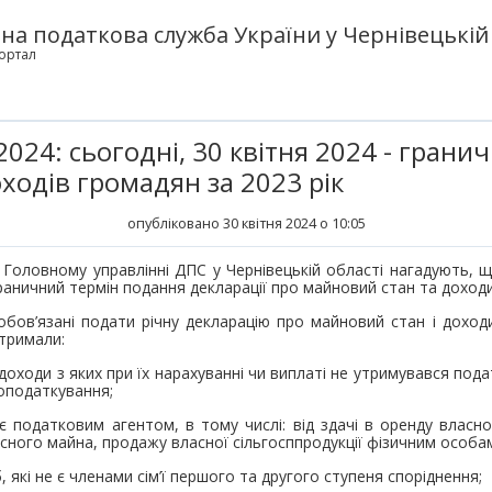
а податкова служба України у Чернівецькій 
ортал
024: сьогодні, 30 квітня 2024 - грани
ходів громадян за 2023 рік
опубліковано 30 квітня 2024 о 10:05
 Головному управлінні ДПС у Чернівецькій області нагадують, що
раничний термін подання декларації про майновий стан та доход
обов’язані подати річну декларацію про майновий стан і доходи
тримали:
 доходи з яких при їх нарахуванні чи виплаті не утримувався пода
 оподаткування;
 є податковим агентом, в тому числі: від здачі в оренду влас
асного майна, продажу власної сільгосппродукції фізичним особа
б, які не є членами сім’ї першого та другого ступеня споріднення;