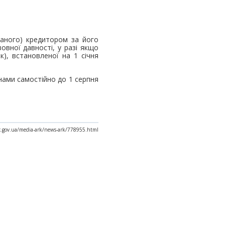
ваного) кредитором за його
овної давності, у разі якщо
к), встановленої на 1 січня
янами самостійно до 1 серпня
ax.gov.ua/media-ark/news-ark/778955.html