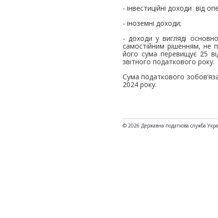
- інвестиційні доходи від оп
- іноземні доходи;
- доходи у вигляді основн
самостійним рішенням, не п
його сума перевищує 25 від
звітного податкового року.
Cума податкового зобов’язан
2024 року.
© 2026 Державна податкова служба Укр