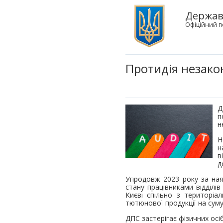
Державн
Офіційний п
Протидія незако
Д
п
н
Н
н
в
д
Упродовж 2023 року за ная
стану працівниками відділі
Києві спільно з територіал
тютюнової продукції на суму
ДПС застерігає фізичних осі