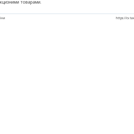
дакцизними товарами.
аїни
https://cv.t