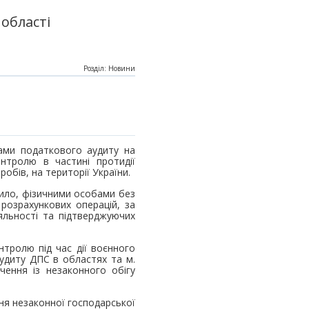
області
Розділ: Новини
ами податкового аудиту на
онтролю в частині протидії
обів, на території України.
ило, фізичними особами без
 розрахункових операцій, за
іяльності та підтверджуючих
тролю під час дії воєнного
аудиту ДПС в областях та м.
учення із незаконного обігу
ння незаконної господарської