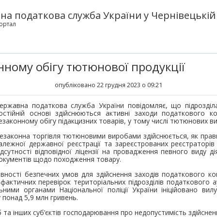
а податкова служба України у Чернівецькій 
ортал
нному обігу тютюнової продукції
опубліковано 22 грудня 2023 о 09:21
ержавна податкова служба України повідомляє, що підрозділ
остійній основі здійснюються активні заходи податкового к
езаконному обігу підакцизних товарів, у тому числі тютюнових вир
езаконна торгівля тютюновими виробами здійснюється, як прав
алежної державної реєстрації та зареєстрованих реєстраторів
ідсутності відповідної ліцензії на провадження певного виду д
окументів щодо походження товару.
вності безпечних умов для здійснення заходів податкового кон
в фактичних перевірок територіальних підрозділів податкового 
ьними органами Національної поліції України ініційовано вил
 понад 5,9 млн гривень.
б та інших суб’єктів господарювання про недопустимість здійсне