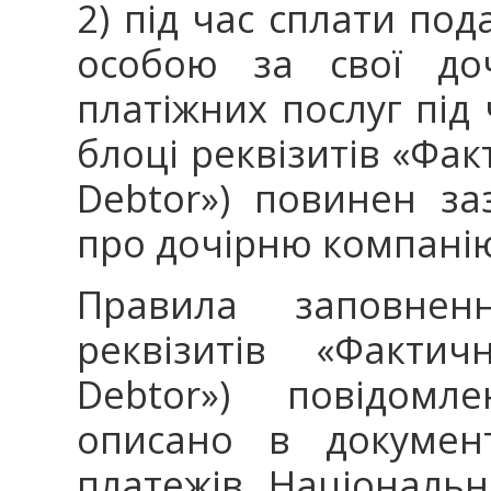
2) під час сплати по
особою за свої доч
платіжних послуг під
блоці реквізитів «Фак
Debtor») повинен з
про дочірню компанію
Правила заповнен
реквізитів «Фактич
Debtor») повідомл
описано в документ
платежів Національ