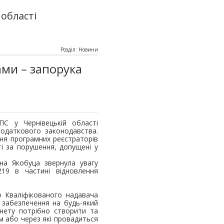
області
Розділ: Новини
ами – запорука
ПС у Чернівецькій області
податкового законодавства.
ня програмних реєстраторів
ті за порушення, допущені у
яна Якобуца звернула увагу
19 в частині відновлення
о Кваліфікованого надавача
 забезпечення на будь-який
інету потрібно створити та
м або через які провадиться