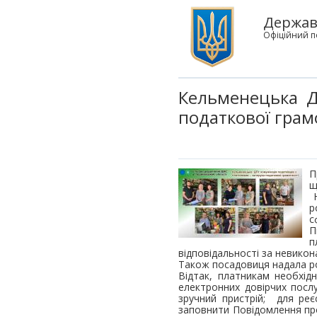
Державн
Офіційний п
Кельменецька ДП
податкової грам
П
щ
Н
р
с
П
п
відповідальності за невико
Також посадовиця надала р
Відтак, платникам необхід
електронних довірчих посл
зручний пристрій; для реє
заповнити Повідомлення про