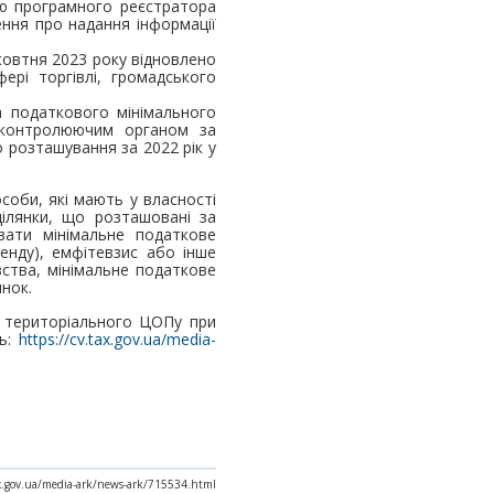
ію програмного реєстратора
ення про надання інформації
жовтня 2023 року відновлено
ері торгівлі, громадського
а податкового мінімального
я контролюючим органом за
 розташування за 2022 рік у
соби, які мають у власності
 ділянки, що розташовані за
вати мінімальне податкове
енду), емфітевзис або інше
вства, мінімальне податкове
янок.
 територіального ЦОПу при
нь:
https://cv.tax.gov.ua/media-
ax.gov.ua/media-ark/news-ark/715534.html