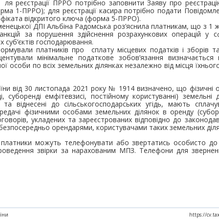
; ля реєстрації ПРРО потрібно заповнити Заяву про реєстрац
рма 1-ПРРО); для реєстрації касира потрібно подати Повідомл
ифіката відкритого ключа (форма 5-ПРРО).
енецької ДПІ Альбіна Радомська роз’яснила платникам, що з 1 
анкцій за порушення здійснення розрахункових операцій у сф
іх суб’єктів господарювання.
нформували платників про сплату місцевих податків і зборів т
кцентували мінімальне податкове зобов’язання визначаєтьс
ї особи по всіх земельних ділянках незалежно від місця їхнього
їни від 30 листопада 2021 року № 1914 визначено, що фізичні о
і, суборенді емфітевзисі, постійному користуванні) земельні
 та віднесені до сільськогосподарських угідь, мають сплачу
ередачі фізичними особами земельних ділянок в оренду (субор
оговорів, укладених та зареєстрованих відповідно до законода
безпосередньо орендарями, користувачами таких земельних діл
о платники можуть телефонувати або звертатись особисто до
оведення звірки за нарахованим МПЗ. Телефони для зверне
аїни
https://cv.t