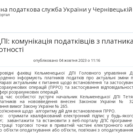
а податкова служба України у Чернівецькій 
ортал
І: комунікація податківців з платник
отності
опубліковано 04 жовтня 2023 о 11:16
ровідні фахівці Кельменецької ДПІ Головного управління Д
оденно інформують платників податків про актуальні зміни 
аразі актуальним є питання щодо встановлення та застосуван
озрахункових операцій (ПРРО) та застосування відповідальнос
фері розрахункових операцій.
ід час особистої зустрічі начальник Кельменецької ДПІ Тет
латників на нововведення внесені Законом України № 32
нання вимог Закону України № 265.
оз’яснення щодо алгоритму дій для встановлення ПРРО.
но: отримати кваліфікований електронний підпис у будь-яког
уг; завантажити та встановити з веб-порталу ДПС програмне
страції торгової точки в приватній частині електронного каб
 об’єкти оподаткування або об’єкти, пов’язані з оподаткування