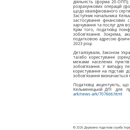
діяльність (форма 20-ОПП)
розрахункових операцій (фо
щодо кваліфікованого серт
Заступник начальника Кельм
застосування фінансових с
харчування та послуг для вс
Крім того, податківці поі
зобов'язання. Зокрема, а
податковою адресою фізично
2023 році.
Деталізували, Законом Укра
та/або користуванні (оренд
межами населених пунктів
зобов’язання. У випадку п
користування на підставі д
зобов'язання визначається 
Податківці акцентують, щ
Кельменецькій ДПІ для пр
ark/news-ark/707666.html
© 2026 Державна податкова служба Укр