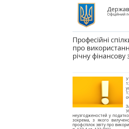
Державн
Офіційний п
Професійні спілк
про використання
річну фінансову 
У
1
у
1
о
З
У
неузгодженостей у податков
зокрема, з якого вилучен
профспілок звіту про викорис