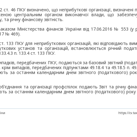
2 ст. 46 ПКУ визначено, що неприбуткові організації, визначені п
еною центральним органом виконавчої влади, що забезпеч
 та річну фінансову звітність.
казом Міністерства фінансів України від 17.06.2016 № 553 (у р
17 № 469).
.4 ст. 133 ПКУ для неприбуткових організацій, які відповідають ви
ткових установ та організацій, встановлюється річний податк
33.4.3 п. 133.4 ст. 133 ПКУ.
випадків, передбачених ПКУ, подаються за базовий звітний (пода
крім випадків, передбачених підпунктами 49.18.4 та 49.18.5 п. 49
ть за останнім календарним днем звітного (податкового) року (
 об’єднання та організації профспілок подають Звіт та річну фін
ють за останнім календарним днем звітного (податкового) року 
аїни
https://cv.t