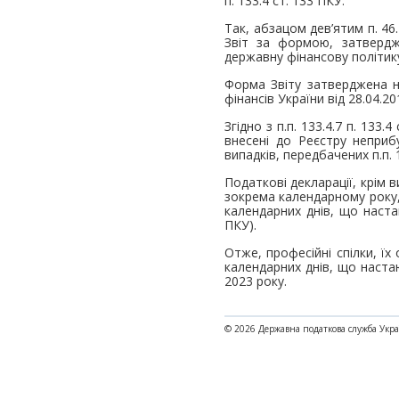
п. 133.4 ст. 133 ПКУ.
Так, абзацом дев’ятим п. 46.
Звіт за формою, затвердж
державну фінансову політику,
Форма Звіту затверджена на
фінансів України від 28.04.20
Згідно з п.п. 133.4.7 п. 133
внесені до Реєстру неприбу
випадків, передбачених п.п. 1
Податкові декларації, крім 
зокрема календарному року, 
календарних днів, що настаю
ПКУ).
Отже, професійні спілки, їх
календарних днів, що наста
2023 року.
© 2026 Державна податкова служба Укр