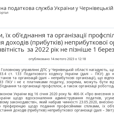
а податкова служба України у Чернівецькій 
ортал
и, їх об’єднання та організації профсп
 доходів (прибутків) неприбуткової ор
звітність за 2022 рік не пізніше 1 бер
опубліковано 14 лютого 2023 о 12:18
 Головному управлінні ДПС у Чернівецькій області нагадують, що в
33.4 ст. 133 Податкового кодексу України (далі – ПКУ) до н
станов та організацій (далі – неприбуткові організації), що відп
33 ПКУ і не є платниками податку, зокрема, можуть бути відн
б’єднання та організації профспілок, а також організації роботода
аконом України від 16 січня 2020 року № 466-IX «Про внесення 
країни щодо вдосконалення адміністрування податків, усуне
ому законодавстві», який набрав чинності 23.05.2020, внесено з
о преференцію щодо подання професійними спілками, їх об’є
тання доходів (прибутків) неприбуткової організації (далі – Звіт