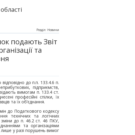
області
Розділ: Новини
ілок подають Звіт
ганізації та
езня
ідповідно до п.п. 133.4.6 п.
еприбуткових, підприємств,
овідають вимогам п. 133.4 ст.
есені професійні спілки, їх
вців та їх об’єднання.
змін до Податкового кодексу
ння технічних та логічних
міни до п. 46.2 ст. 46 ПКУ,
днаннями та організаціями
) лише у разі порушень вимог