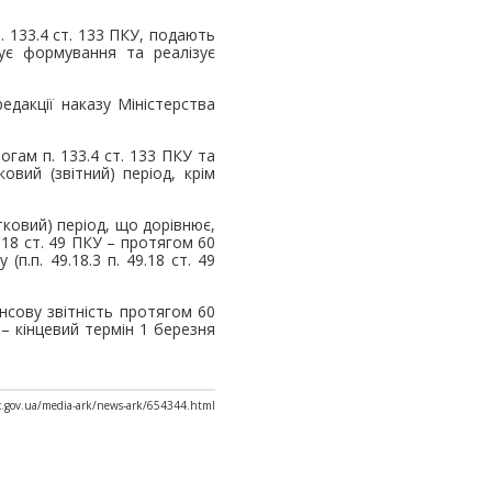
. 133.4 ст. 133 ПКУ, подають
ує формування та реалізує
едакції наказу Міністерства
могам п. 133.4 ст. 133 ПКУ та
овий (звітний) період, крім
тковий) період, що дорівнює,
.18 ст. 49 ПКУ – протягом 60
п.п. 49.18.3 п. 49.18 ст. 49
ансову звітність протягом 60
– кінцевий термін 1 березня
ax.gov.ua/media-ark/news-ark/654344.html