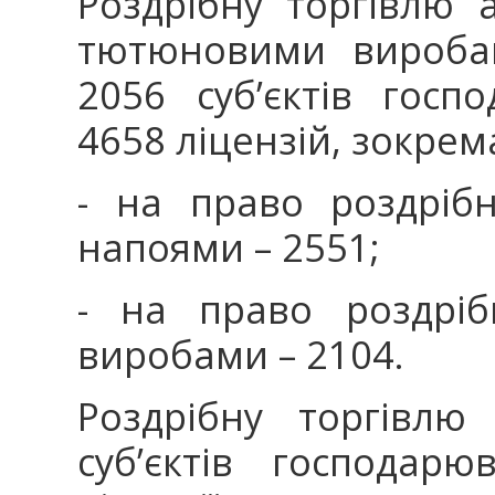
Роздрібну торгівлю
тютюновими виробам
2056 суб’єктів госп
4658 ліцензій, зокрем
- на право роздрібн
напоями – 2551;
- на право роздріб
виробами – 2104.
Роздрібну торгівлю
суб’єктів господар