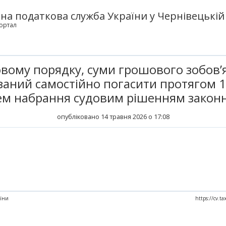
а податкова служба України у Чернівецькій 
ортал
овому порядку, суми грошового зобов’
язаний самостійно погасити протягом 1
ем набрання судовим рішенням законн
опубліковано 14 травня 2026 о 17:08
аїни
https://cv.ta