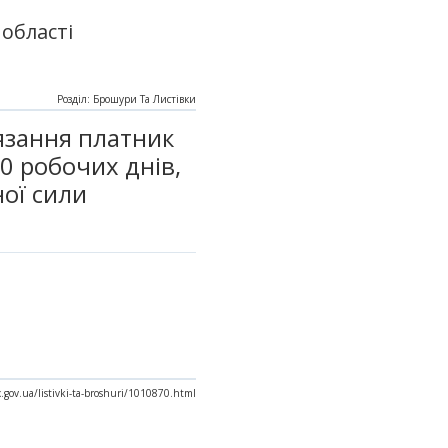
області
Розділ: Брошури Та Листівки
язання платник
0 робочих днів,
ої сили
x.gov.ua/listivki-ta-broshuri/1010870.html