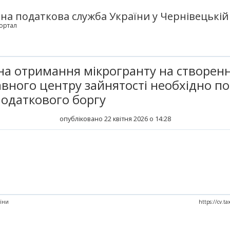
а податкова служба України у Чернівецькій 
ортал
 на отримання мікрогранту на створен
авного центру зайнятості необхідно по
податкового боргу
опубліковано 22 квітня 2026 о 14:28
аїни
https://cv.ta