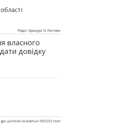
області
Розділ: Брошури Та Листівки
ня власного
дати довідку
x.gov.ua/listivki-ta-broshuri/1003253.html