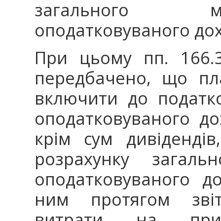
загального мі
оподатковуваного дох
При цьому пп. 166.3
передбачено, що пл
включити до податк
оподатковуваного дох
крім сум дивіденді
розрахунку загальн
оподатковуваного до
ним протягом звіт
витрати на при